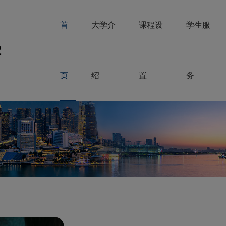
首
大学介
课程设
学生服
页
绍
置
务