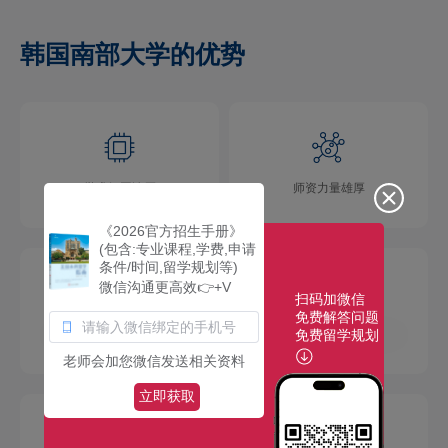
韩国南部大学的优势
学术氛围浓厚
师资力量雄厚
《2026官方招生手册》
(包含:专业课程,学费,申请
条件/时间,留学规划等)
微信沟通更高效👉+V
扫码加微信
免费解答问题
免费留学规划
校园环境优美
社团活动多彩
老师会加您微信发送相关资料
立即获取